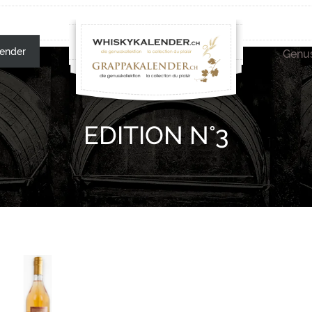
ender
Genus
EDITION N°3