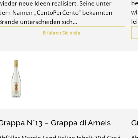
be
wieder neue Ideen realisiert. Seine unter
wi
dem Namen „CentoPerCento“ bekannten
le
Brände unterscheiden sich…
Erfahren Sie mehr
Grappa N°13 – Grappa di Arneis
G
Abfüller Marolo Land Italien Inhalt 70cl Grad
Ab