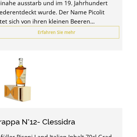
inahe ausstarb und im 19. Jahrhundert
ederentdeckt wurde. Der Name Picolit
itet sich von ihren kleinen Beeren…
Erfahren Sie mehr
rappa N°12- Clessidra
füller Pisoni Land Italien Inhalt 70cl Grad