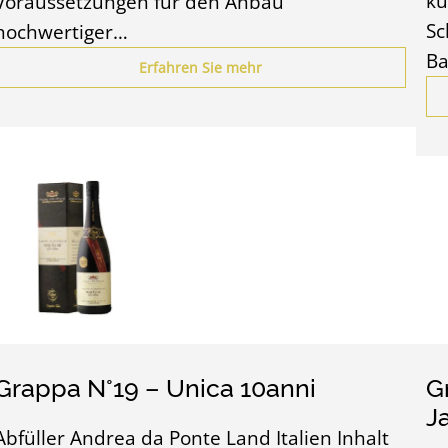
ku
Voraussetzungen für den Anbau
Sc
hochwertiger…
Ba
Erfahren Sie mehr
Grappa N°19 – Unica 10anni
G
J
Abfüller Andrea da Ponte Land Italien Inhalt