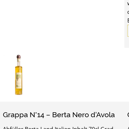
Grappa N°14 – Berta Nero d’Avola
Abfüller Berta Land Italien Inhalt 70cl Grad