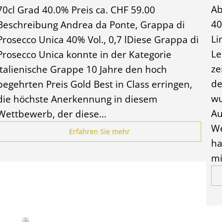
Ab
70cl Grad 40.0% Preis ca. CHF 59.00
40
Beschreibung Andrea da Ponte, Grappa di
Li
Prosecco Unica 40% Vol., 0,7 lDiese Grappa di
Le
Prosecco Unica konnte in der Kategorie
ze
Italienische Grappe 10 Jahre den hoch
de
begehrten Preis Gold Best in Class erringen,
wu
die höchste Anerkennung in diesem
Au
Wettbewerb, der diese…
We
Erfahren Sie mehr
ha
m