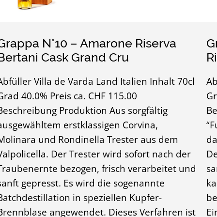
Grappa N°10 – Amarone Riserva
G
Bertani Cask Grand Cru
R
Abfüller Villa de Varda Land Italien Inhalt 70cl
Ab
Grad 40.0% Preis ca. CHF 115.00
Gr
Beschreibung Produktion Aus sorgfältig
Be
ausgewähltem erstklassigen Corvina,
“F
Molinara und Rondinella Trester aus dem
da
Valpolicella. Der Trester wird sofort nach der
De
Traubenernte bezogen, frisch verarbeitet und
sa
sanft gepresst. Es wird die sogenannte
ka
Batchdestillation in speziellen Kupfer-
be
Brennblase angewendet. Dieses Verfahren ist
Ei