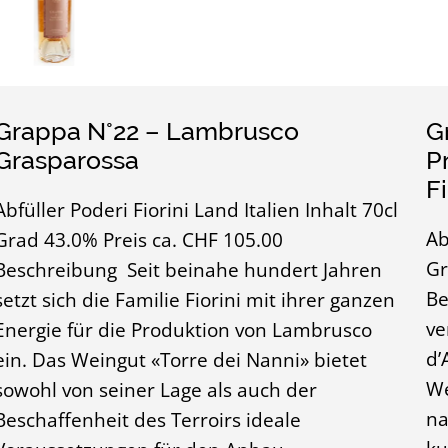
Grappa N°22 – Lambrusco
G
Grasparossa
P
F
Abfüller Poderi Fiorini Land Italien Inhalt 70cl
Ab
Grad 43.0% Preis ca. CHF 105.00
Gr
Beschreibung Seit beinahe hundert Jahren
Be
setzt sich die Familie Fiorini mit ihrer ganzen
ve
Energie für die Produktion von Lambrusco
d’
ein. Das Weingut «Torre dei Nanni» bietet
We
sowohl von seiner Lage als auch der
na
Beschaffenheit des Terroirs ideale