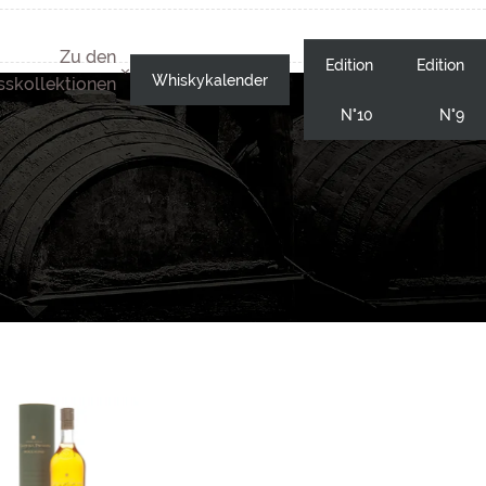
Zu den
Edition
Edition
Whiskykalender
skollektionen
N°10
N°9