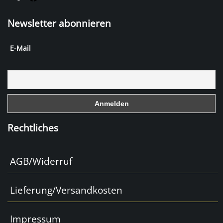
a
Newsletter abonnieren
c
e
E-Mail
b
o
o
k
Rechtliches
AGB/Widerruf
Lieferung/Versandkosten
Impressum