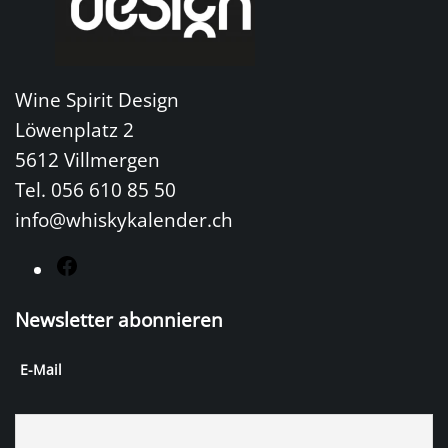
Wine Spirit Design
Löwenplatz 2
5612 Villmergen
Tel. 056 610 85 50
info@whiskykalender.ch
F
a
Newsletter abonnieren
c
e
E-Mail
b
o
o