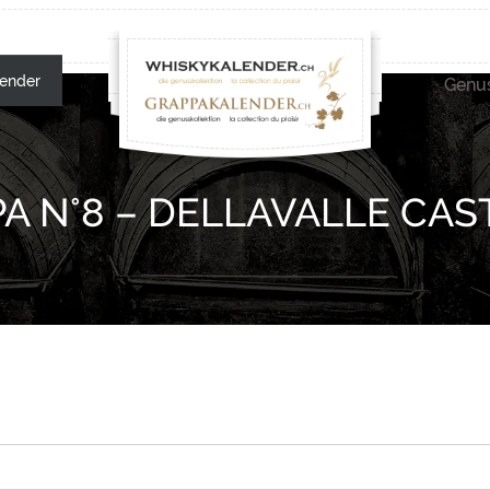
ender
Genus
A N°8 – DELLAVALLE CA