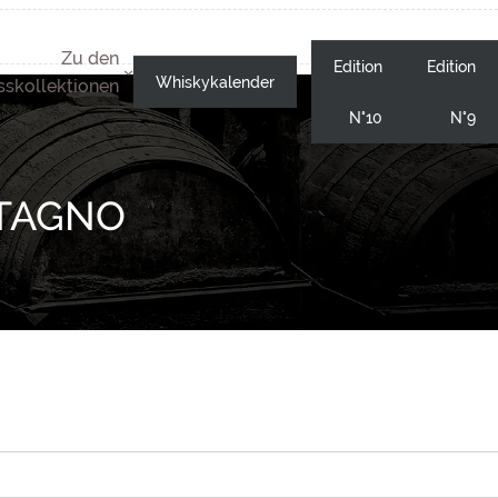
Zu den
Edition
Edition
Whiskykalender
skollektionen
N°10
N°9
STAGNO