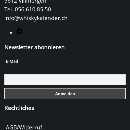
5612 Villmergen
Tel. 056 610 85 50
info@whiskykalender.ch
F
a
Newsletter abonnieren
c
e
E-Mail
b
o
o
k
Rechtliches
AGB/Widerruf