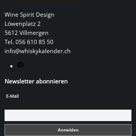
Wine Spirit Design
Löwenplatz 2
5612 Villmergen
Tel. 056 610 85 50
info@whiskykalender.ch
F
a
Newsletter abonnieren
c
e
E-Mail
b
o
o
k