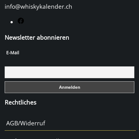
info@whiskykalender.ch
F
a
Newsletter abonnieren
c
e
E-Mail
b
o
o
k
Rechtliches
AGB/Widerruf