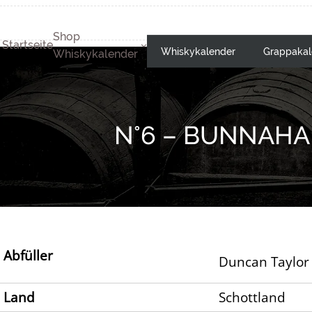
Shop
Startseite
Whiskykalender
Grappakal
Whiskykalender
N°6 – BUNNAHA
Abfüller
Duncan Taylor
Land
Schottland