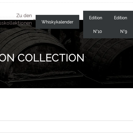
Zu den
Edition
Edition
Whiskykalender
skollektionen
N°10
N°9
ION COLLECTION