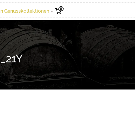
0
n Genusskollektionen
_21Y