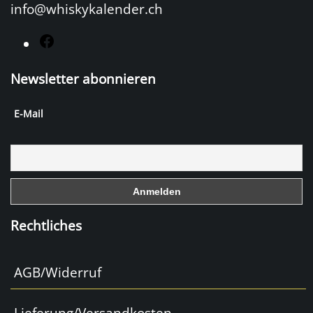
info@whiskykalender.ch
F
a
Newsletter abonnieren
c
e
E-Mail
b
o
o
k
Rechtliches
AGB/Widerruf
Lieferung/Versandkosten