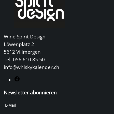
Wine Spirit Design
Löwenplatz 2
5612 Villmergen
Tel. 056 610 85 50
info@whiskykalender.ch
F
a
Newsletter abonnieren
c
e
E-Mail
b