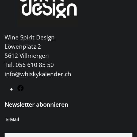
Wine Spirit Design
Löwenplatz 2
5612 Villmergen
Tel. 056 610 85 50
info@whiskykalender.ch
F
a
Newsletter abonnieren
c
e
E-Mail
b
o