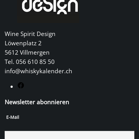
Wine Spirit Design
Löwenplatz 2
5612 Villmergen
Tel. 056 610 85 50
info@whiskykalender.ch
F
a
Newsletter abonnieren
c
e
E-Mail
b
o