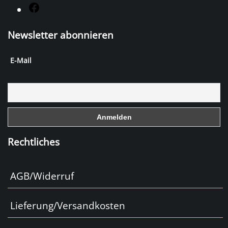
F
a
Newsletter abonnieren
c
e
E-Mail
b
o
o
k
Rechtliches
AGB/Widerruf
Lieferung/Versandkosten