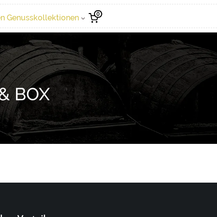
0
n Genusskollektionen
& BOX