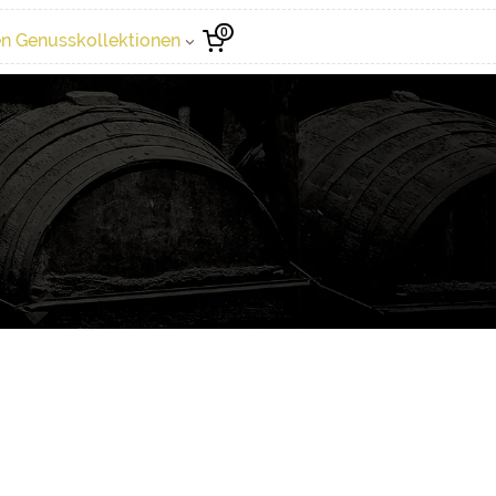
0
n Genusskollektionen