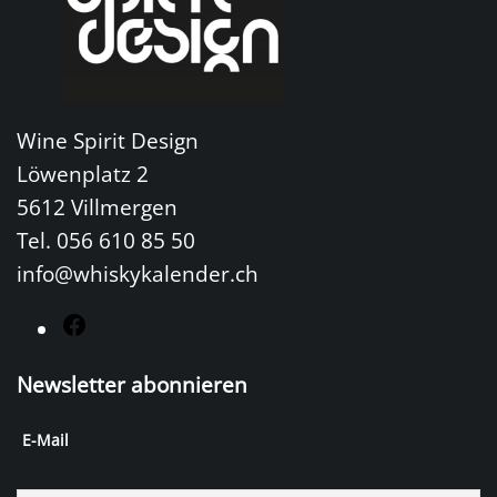
Wine Spirit Design
Löwenplatz 2
5612 Villmergen
Tel. 056 610 85 50
info@whiskykalender.ch
F
a
Newsletter abonnieren
c
e
E-Mail
b
o