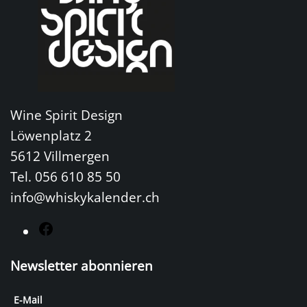
Wine Spirit Design
Löwenplatz 2
5612 Villmergen
Tel. 056 610 85 50
info@whiskykalender.ch
F
a
Newsletter abonnieren
c
e
E-Mail