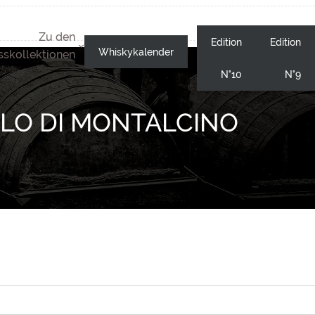
Zu den
Edition
Edition
Whiskykalender
skollektionen
N°10
N°9
LLO DI MONTALCINO