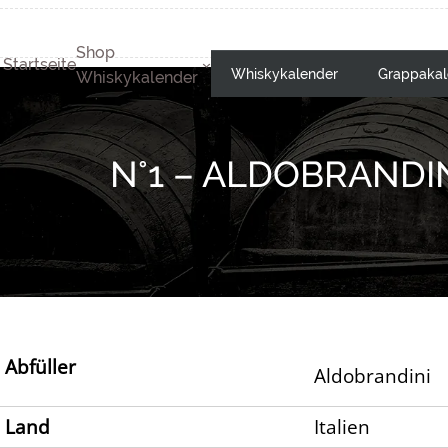
Shop
Startseite
Whiskykalender
Grappakal
Whiskykalender
N°1 – ALDOBRANDI
Abfüller
Aldobrandini
Land
Italien