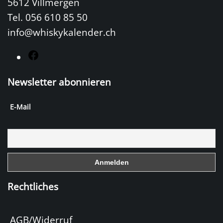
5612 Villmergen
Tel. 056 610 85 50
info@whiskykalender.ch
F
a
Newsletter abonnieren
c
e
E-Mail
b
o
o
k
Rechtliches
AGB/Widerruf