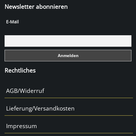
Newsletter abonnieren
c
e
E-Mail
b
o
o
k
Rechtliches
AGB/Widerruf
Lieferung/Versandkosten
Impressum