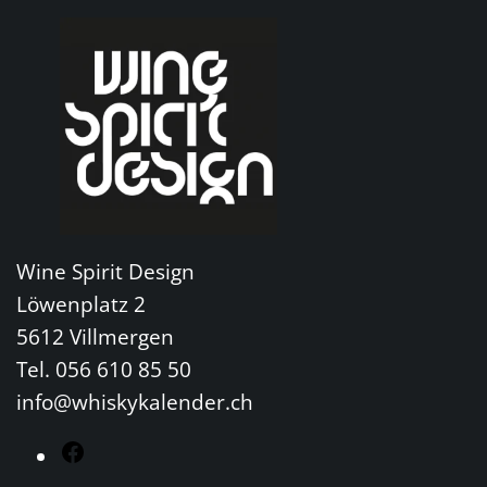
Wine Spirit Design
Löwenplatz 2
5612 Villmergen
Tel. 056 610 85 50
info@whiskykalender.ch
F
a