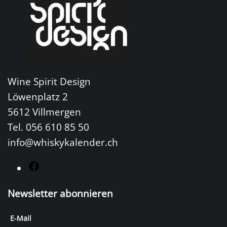
Wine Spirit Design
Löwenplatz 2
5612 Villmergen
Tel. 056 610 85 50
info@whiskykalender.ch
F
a
Newsletter abonnieren
c
e
E-Mail