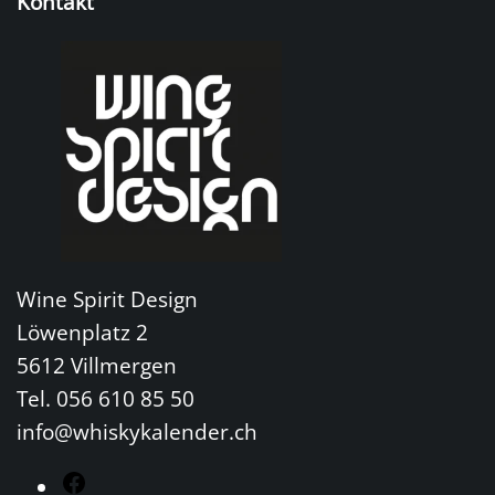
Kontakt
Wine Spirit Design
Löwenplatz 2
5612 Villmergen
Tel. 056 610 85 50
info@whiskykalender.ch
F