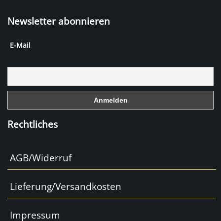
a
Newsletter abonnieren
c
e
E-Mail
b
o
o
k
Rechtliches
AGB/Widerruf
Lieferung/Versandkosten
Impressum