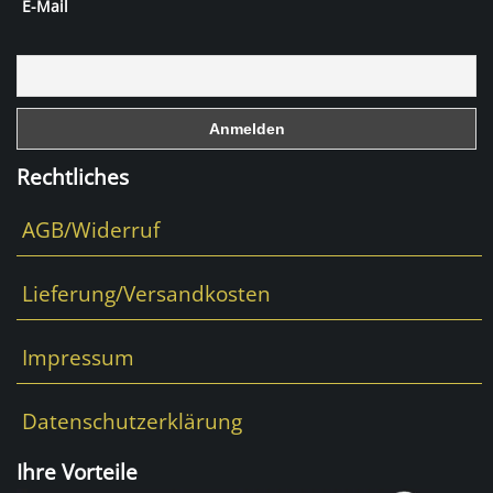
E-Mail
e
b
o
o
k
Rechtliches
AGB/Widerruf
Lieferung/Versandkosten
Impressum
Datenschutzerklärung
Ihre Vorteile