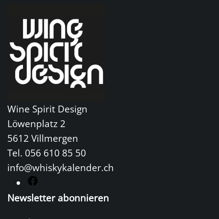
Wine Spirit Design
Löwenplatz 2
5612 Villmergen
Tel. 056 610 85 50
info@whiskykalender.ch
F
a
Newsletter abonnieren
c