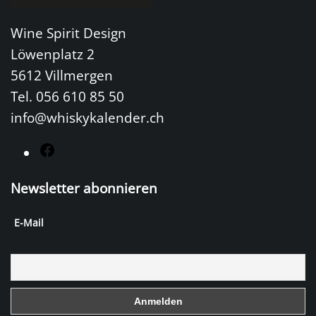
Wine Spirit Design
Löwenplatz 2
5612 Villmergen
Tel. 056 610 85 50
info@whiskykalender.ch
F
a
Newsletter abonnieren
c
e
E-Mail
b
o
o
k