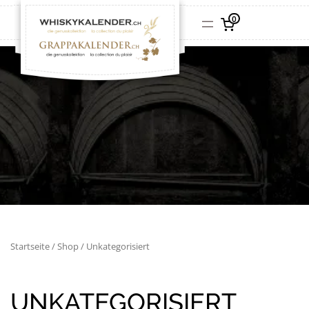
0
Startseite
/
Shop
/ Unkategorisiert
UNKATEGORISIERT