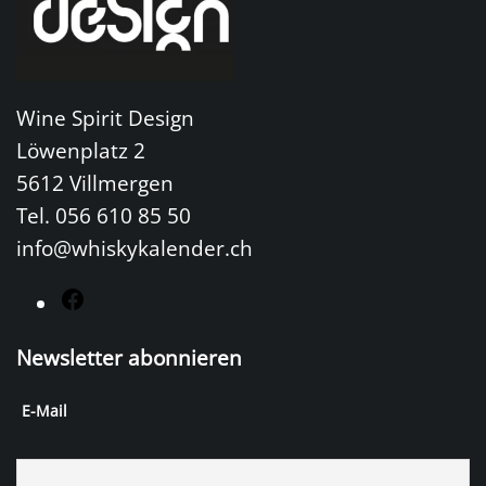
Wine Spirit Design
Löwenplatz 2
5612 Villmergen
Tel. 056 610 85 50
info@whiskykalender.ch
F
a
Newsletter abonnieren
c
e
E-Mail
b
o