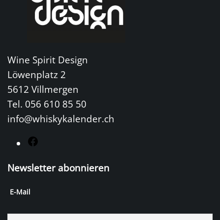
Wine Spirit Design
Löwenplatz 2
5612 Villmergen
Tel. 056 610 85 50
info@whiskykalender.ch
F
a
Newsletter abonnieren
c
e
E-Mail
b
o