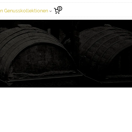
0
n Genusskollektionen