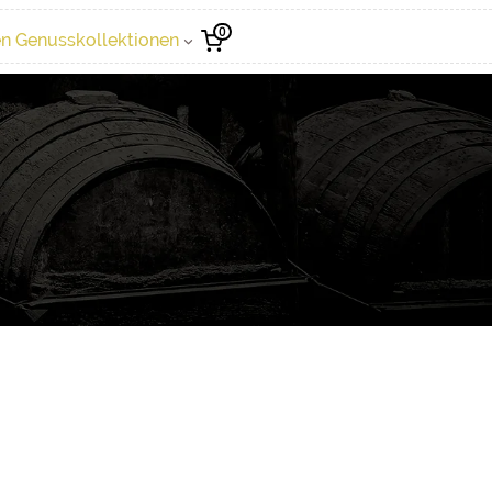
0
n Genusskollektionen