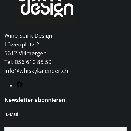
Wine Spirit Design
Löwenplatz 2
5612 Villmergen
Tel. 056 610 85 50
info@whiskykalender.ch
F
a
Newsletter abonnieren
c
e
E-Mail
b
o