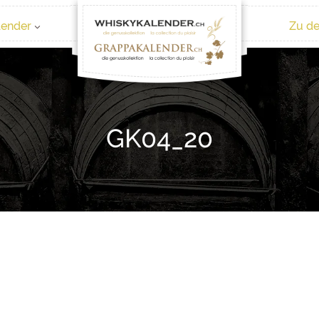
lender
Zu de
GK04_20