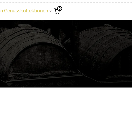
0
n Genusskollektionen