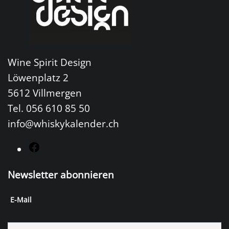
Wine Spirit Design
Löwenplatz 2
5612 Villmergen
Tel. 056 610 85 50
info@whiskykalender.ch
F
a
Newsletter abonnieren
c
e
E-Mail
b
o