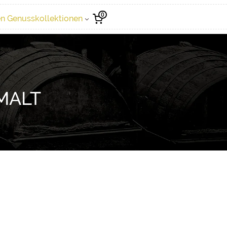
0
n Genusskollektionen
MALT