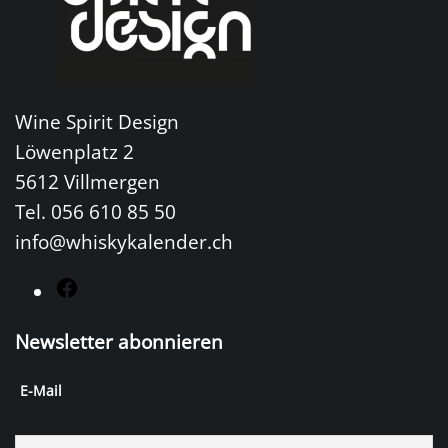
Wine Spirit Design
Löwenplatz 2
5612 Villmergen
Tel. 056 610 85 50
info@whiskykalender.ch
F
a
Newsletter abonnieren
c
e
E-Mail
b
o